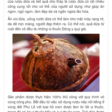
của rượu dừa và kết quả cho thấy là rượu dừa có rất nhiều
công cụng tốt cho cơ thể của người sử dụng như giúp ăn
ngon, ngủ ngon, làm đẹp da và ngăn ngừa lão hóa.
Ăn cùi dừa, uống nước dừa có thể làm cho mặt mày rạng rỡ,
da dẻ mịn màng, người đẹp thêm ra. Có thể nói, quả dừa từ
ruột đến vỏ đều là những vị thuốc Đông y quý giá.
Sản phẩm được thực hiện 100% thủ công với quy trình vô
cùng công phu. Bắt đầu từ việc sử dụng rượu nếp nổi tiếng ở
vùng đất Phú Lễ với loại hồ men được làm từ 38 vị thuốc,
trong đó có 34 vị thuốc bắc và 4 vị thuốc nam. Trái dừa được