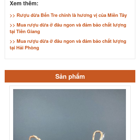
Xem thêm:
>> Rượu dừa Bến Tre chính là hương vị của Miền Tây
>> Mua rượu dừa ở đâu ngon và đảm bảo chất lượng
tại Tiền Giang
>> Mua rượu dừa ở đâu ngon và đảm bảo chất lượng
tại Hải Phòng
Sản phẩm