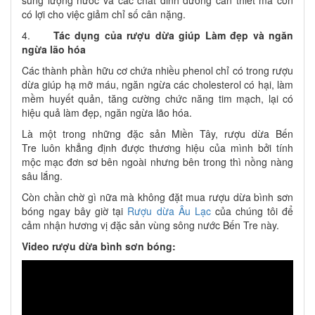
sung lượng nước và các chất dinh dưỡng cần thiết mà còn
có lợi cho việc giảm chỉ số cân nặng.
4.
Tác dụng của rượu dừa giúp Làm đẹp và ngăn
ngừa lão hóa
Các thành phần hữu cơ chứa nhiều phenol chỉ có trong rượu
dừa giúp hạ mỡ máu, ngăn ngừa các cholesterol có hại, làm
mềm huyết quản, tăng cường chức năng tim mạch, lại có
hiệu quả làm đẹp, ngăn ngừa lão hóa.
Là một trong những đặc sản Miền Tây, rượu dừa Bến
Tre luôn khẳng định được thương hiệu của mình bởi tính
mộc mạc đơn sơ bên ngoài nhưng bên trong thì nồng nàng
sâu lắng.
Còn chần chờ gì nữa mà không đặt mua rượu dừa bình sơn
bóng ngay bây giờ tại
Rượu dừa Âu Lạc
của chúng tôi để
cảm nhận hương vị đặc sản vùng sông nước Bến Tre này.
Video rượu dừa bình sơn bóng: