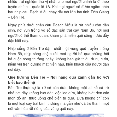
nhiều trải nghiệm thú vị nhất cho mọi người chính là đi theo
tuyến chính – quốc lộ 1A. Khi mọi người sẽ được ngắm nhìn
hai nhịp cầu Rạch Miễu chạy dài nối liền hai tỉnh Tiền Giang
– Bến Tre.
Ngay phía dưới chân cầu Reach Miễu là rất nhiều cồn dân
sinh, nơi vun trồng vô số đặc sản trái cây Nam Bộ, nơi mọi
người có thể tham quan, khám phá miền quê sông nước đầy
đặc biệt này.
Nhịp sống ở Bến Tre đậm chất một vùng quê truyền thống
Nam Bộ, nhịp sống chậm rãi, mọi người bỏ qua những hối
hả cuộc sống thường ngày, không bao giờ thiếu đi nụ cười,
niềm vui trên gương mặt hiền hậu, hiếu khách của người dân
nơi đây.
Quê hương Bến Tre – Nơi hàng dừa xanh gắn bó với
biết bao thế hệ
Bến Tre thực sự là xứ sở của dừa, không một ai, kể cả trẻ
nhỏ nơi đây không biết đến việc leo dừa, không biết đến các
món đồ ăn, thức uống chế biến từ dừa. Dừa không chỉ còn
là một loại cây trái bình thường mà gần như đã trở thành một
nét văn hóa rất riêng của vùng quê này.