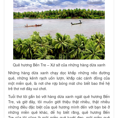
Quê hương Bến Tre – Xứ sở của những hàng dừa xanh
Những hàng dừa xanh chạy dọc khắp những nẻo đường
quê, những kênh rạch uốn lượn, khắp các cánh đồng của
một miền quê, là nơi che rợp bóng mát cho biết bao thế hệ
trẻ thơ nơi đây vui chơi.
Tuổi thơ tôi gắn bó với hàng dừa xanh ngát quê hương Bến
Tre, và giờ đây, tôi muốn giới thiệu thật nhiều, thật nhiều
những điều đặc biệt của quê hương mình đến với bạn bè ở
những miền quê khác, để họ biết rằng, quê hương Bến
Tre của tôi cũng là một miền quê tuyệt đẹp, một miền quê