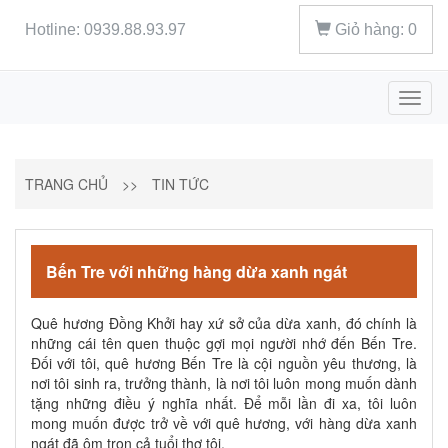
Hotline: 0939.88.93.97
Giỏ hàng:
0
Toggl
naviga
TRANG CHỦ
>>
TIN TỨC
Bến Tre với những hàng dừa xanh ngát
Quê hương Đồng Khởi hay xứ sở của dừa xanh, đó chính là
những cái tên quen thuộc gợi mọi người nhớ đến Bến Tre.
Đối với tôi, quê hương Bến Tre là cội nguồn yêu thương, là
nơi tôi sinh ra, trưởng thành, là nơi tôi luôn mong muốn dành
tặng những điều ý nghĩa nhất. Để mỗi lần đi xa, tôi luôn
mong muốn được trở về với quê hương, với hàng dừa xanh
ngát đã ôm trọn cả tuổi thơ tôi.