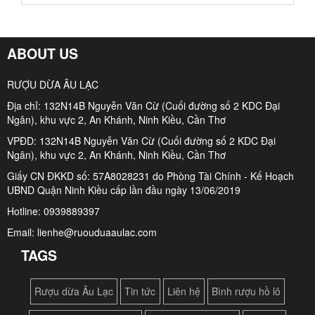
ABOUT US
RƯỢU DỪA ÂU LẠC
Địa chỉ: 132N14B Nguyễn Văn Cừ (Cuối đường số 2 KDC Đại
Ngân), khu vực 2, An Khánh, Ninh Kiều, Cần Thơ
VPĐD: 132N14B Nguyễn Văn Cừ (Cuối đường số 2 KDC Đại
Ngân), khu vực 2, An Khánh, Ninh Kiều, Cần Thơ
Giấy CN ĐKKD số: 57A8028231 do Phòng Tài Chính - Kế Hoạch
UBND Quận Ninh Kiều cấp lần đầu ngày 13/06/2019
Hotline: 0939889397
Email: lienhe@ruouduaaulac.com
TAGS
Rượu dừa Âu Lạc
Tin tức
Liên hệ
Bình rượu hồ lô