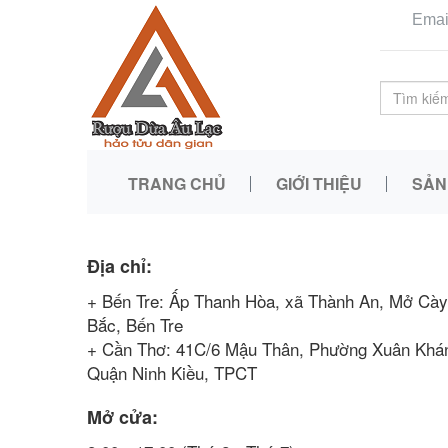
Emai
TRANG CHỦ
GIỚI THIỆU
SẢN
Địa chỉ:
+ Bến Tre: Ấp Thanh Hòa, xã Thành An, Mở Cày
Bắc, Bến Tre
+ Cần Thơ: 41C/6 Mậu Thân, Phường Xuân Khá
Quận Ninh Kiều, TPCT
Mở cửa: