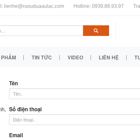
l: lienhe@ruouduaaulac.com
Hotline: 0939.88.93.97
Tr
 PHẨM
TIN TỨC
VIDEO
LIÊN HỆ
T
Tên
nh,
Số điện thoại
Email