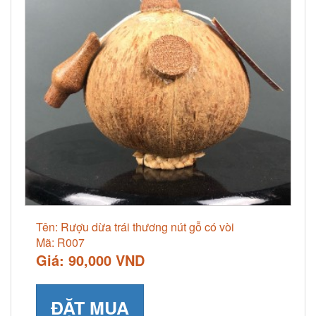
Tên: Rượu dừa trái thương nút gỗ có vòi
Mã: R007
Giá: 90,000 VND
ĐẶT MUA