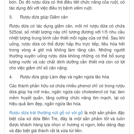
bón. Do đó rượu dừa có thể điều tiết chức năng của ruột, có
tác dụng đối với việc điều trị bệnh viêm ruột.
3. Rượu dừa giúp Giảm cân
Rượu dừa có tác dụng giảm cân, mỗi ml rượu dừa có chứa
525cal, số nhiệt lượng này chỉ tương đương với 1/5 nhu cầu
nhiệt lượng trung bình cần thiết mỗi ngày của cơ thể. Sau khi
uống, rượu dừa có thể được hấp thu trực tiếp, tiêu hóa hết
trong vòng 4 giờ mà không làm tăng cân. Những người
thường xuyên uống rượu dừa không những có thể bổ sung
lượng nước và các chất dinh dưỡng cần thiết mà còn có lợi
cho việc giảm chỉ số cân nặng.
4. Rượu dừa giúp Làm đẹp và ngăn ngừa lão hóa
Các thành phần hữu cơ chứa nhiều phenol chỉ có trong rượu
dừa giúp hạ mỡ máu, ngăn ngừa các cholesterol có hại, làm
mềm huyết quản, tăng cường chức năng tim mạch, lại có
hiệu quả làm đẹp, ngăn ngừa lão hóa.
Rượu dừa trái thường nút gỗ có vòi gỗ
là một sản phẩm đặc
biệt của xứ dừa Bến Tre, đây là một sản phẩm tốt và luôn
được khách hàng lựa chọn vì hương vị ngon, kiểu dáng đẹp
và đặc biệt giá thành rất là vừa túi tiền.