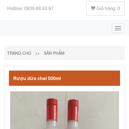
Hotline: 0939.88.93.97
Giỏ hàng:
0
Toggl
naviga
TRANG CHỦ
>>
SẢN PHẨM
Rượu dừa chai 500ml