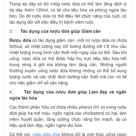
Trong dạ dày có 60-100g rượu dừa có thể làm tăng dịch vị
dạ dày thêm 120ml, có lợi cho tiêu hóa và phòng ngừa táo
bón. Do đó rượu dừa có thể điều tiết chức năng của ruột, có
tác dụng đối với việc điều trị bệnh viêm ruột.
3.
Tác dụng của rượu dừa giúp Giảm cân
Rượu dừa
có tác dụng giảm cân, mỗi ml rượu dừa có chứa
525cal, số nhiệt lượng này chỉ tương đương với 1/5 nhu cầu
nhiệt lượng trung bình cần thiết mỗi ngày của cơ thể. Sau khi
uống, rượu dừa có thể được hấp thu trực tiếp, tiêu hóa hết
trong vòng 4 giờ mà không làm tăng cân. Những người
thường xuyên uống rượu dừa không những có thể bổ sung
lượng nước và các chất dinh dưỡng cần thiết mà còn có lợi
cho việc giảm chỉ số cân nặng.
4.
Tác dụng của rượu dừa giúp Làm đẹp và ngăn
ngừa lão hóa
Các thành phần hữu cơ chứa nhiều phenol chỉ có trong rượu
dừa giúp hạ mỡ máu, ngăn ngừa các cholesterol có hại, làm
mềm huyết quản, tăng cường chức năng tim mạch, lại có
hiệu quả làm đẹp, ngăn ngừa lão hóa.
Có thể nói,
rượu dừa chai
không chỉ là một thức uống ngon