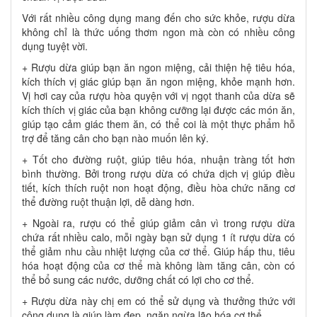
Với rất nhiều công dụng mang đến cho sức khỏe, rượu dừa
không chỉ là thức uống thơm ngon mà còn có nhiều công
dụng tuyệt vời.
+ Rượu dừa giúp bạn ăn ngon miệng, cải thiện hệ tiêu hóa,
kích thích vị giác giúp bạn ăn ngon miệng, khỏe mạnh hơn.
Vị hơi cay của rượu hòa quyện với vị ngọt thanh của dừa sẽ
kích thích vị giác của bạn không cưỡng lại được các món ăn,
giúp tạo cảm giác them ăn, có thể coi là một thực phẩm hỗ
trợ để tăng cân cho bạn nào muốn lên ký.
+ Tốt cho đường ruột, giúp tiêu hóa, nhuận tràng tốt hơn
bình thường. Bởi trong rượu dừa có chứa dịch vị giúp điều
tiết, kích thích ruột non hoạt động, điều hòa chức năng cơ
thể đường ruột thuận lợi, dễ dàng hơn.
+ Ngoài ra, rượu có thể giúp giảm cân vì trong rượu dừa
chứa rất nhiều calo, mỗi ngày bạn sử dụng 1 ít rượu dừa có
thể giảm nhu cầu nhiệt lượng của cơ thể. Giúp hấp thu, tiêu
hóa hoạt động của cơ thể mà không làm tăng cân, còn có
thể bổ sung các nước, dưỡng chất có lợi cho cơ thể.
+ Rượu dừa này chị em có thể sử dụng và thưởng thức với
công dụng là giúp làm đẹp, ngăn ngừa lão hóa cơ thể.